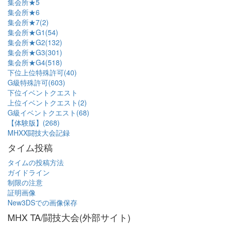
集会所★5
集会所★6
集会所★7(2)
集会所★G1(54)
集会所★G2(132)
集会所★G3(301)
集会所★G4(518)
下位上位特殊許可(40)
G級特殊許可(603)
下位イベントクエスト
上位イベントクエスト(2)
G級イベントクエスト(68)
【体験版】(268)
MHXX闘技大会記録
タイム投稿
タイムの投稿方法
ガイドライン
制限の注意
証明画像
New3DSでの画像保存
MHX TA/闘技大会(外部サイト)