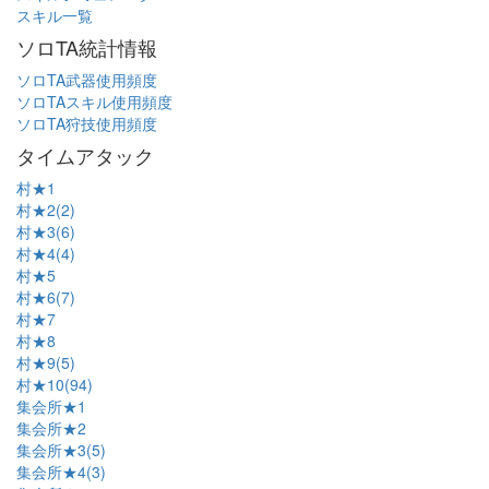
スキル一覧
ソロTA統計情報
ソロTA武器使用頻度
ソロTAスキル使用頻度
ソロTA狩技使用頻度
タイムアタック
村★1
村★2(2)
村★3(6)
村★4(4)
村★5
村★6(7)
村★7
村★8
村★9(5)
村★10(94)
集会所★1
集会所★2
集会所★3(5)
集会所★4(3)