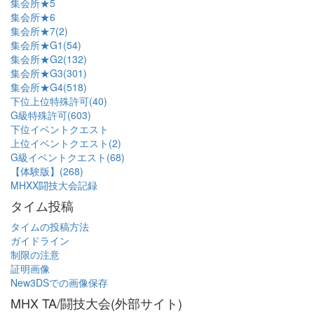
集会所★5
集会所★6
集会所★7(2)
集会所★G1(54)
集会所★G2(132)
集会所★G3(301)
集会所★G4(518)
下位上位特殊許可(40)
G級特殊許可(603)
下位イベントクエスト
上位イベントクエスト(2)
G級イベントクエスト(68)
【体験版】(268)
MHXX闘技大会記録
タイム投稿
タイムの投稿方法
ガイドライン
制限の注意
証明画像
New3DSでの画像保存
MHX TA/闘技大会(外部サイト)