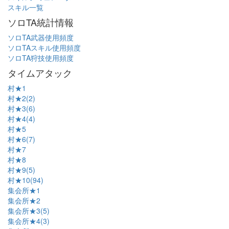
スキル一覧
ソロTA統計情報
ソロTA武器使用頻度
ソロTAスキル使用頻度
ソロTA狩技使用頻度
タイムアタック
村★1
村★2(2)
村★3(6)
村★4(4)
村★5
村★6(7)
村★7
村★8
村★9(5)
村★10(94)
集会所★1
集会所★2
集会所★3(5)
集会所★4(3)