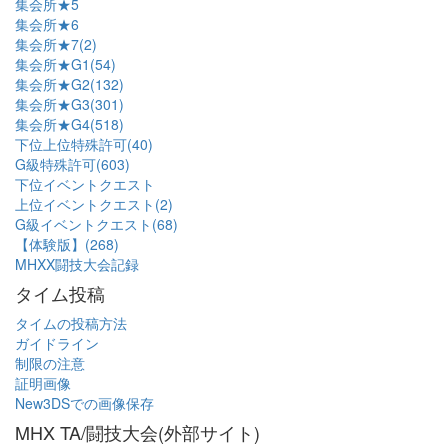
集会所★5
集会所★6
集会所★7(2)
集会所★G1(54)
集会所★G2(132)
集会所★G3(301)
集会所★G4(518)
下位上位特殊許可(40)
G級特殊許可(603)
下位イベントクエスト
上位イベントクエスト(2)
G級イベントクエスト(68)
【体験版】(268)
MHXX闘技大会記録
タイム投稿
タイムの投稿方法
ガイドライン
制限の注意
証明画像
New3DSでの画像保存
MHX TA/闘技大会(外部サイト)