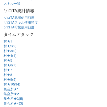
スキル一覧
ソロTA統計情報
ソロTA武器使用頻度
ソロTAスキル使用頻度
ソロTA狩技使用頻度
タイムアタック
村★1
村★2(2)
村★3(6)
村★4(4)
村★5
村★6(7)
村★7
村★8
村★9(5)
村★10(94)
集会所★1
集会所★2
集会所★3(5)
集会所★4(3)