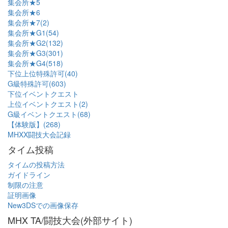
集会所★5
集会所★6
集会所★7(2)
集会所★G1(54)
集会所★G2(132)
集会所★G3(301)
集会所★G4(518)
下位上位特殊許可(40)
G級特殊許可(603)
下位イベントクエスト
上位イベントクエスト(2)
G級イベントクエスト(68)
【体験版】(268)
MHXX闘技大会記録
タイム投稿
タイムの投稿方法
ガイドライン
制限の注意
証明画像
New3DSでの画像保存
MHX TA/闘技大会(外部サイト)