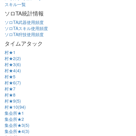
スキル一覧
ソロTA統計情報
ソロTA武器使用頻度
ソロTAスキル使用頻度
ソロTA狩技使用頻度
タイムアタック
村★1
村★2(2)
村★3(6)
村★4(4)
村★5
村★6(7)
村★7
村★8
村★9(5)
村★10(94)
集会所★1
集会所★2
集会所★3(5)
集会所★4(3)