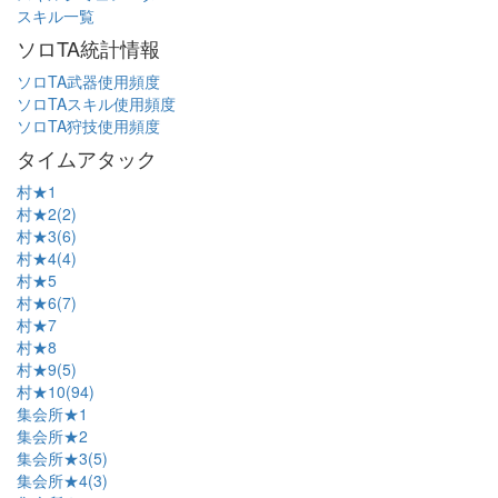
スキル一覧
ソロTA統計情報
ソロTA武器使用頻度
ソロTAスキル使用頻度
ソロTA狩技使用頻度
タイムアタック
村★1
村★2(2)
村★3(6)
村★4(4)
村★5
村★6(7)
村★7
村★8
村★9(5)
村★10(94)
集会所★1
集会所★2
集会所★3(5)
集会所★4(3)