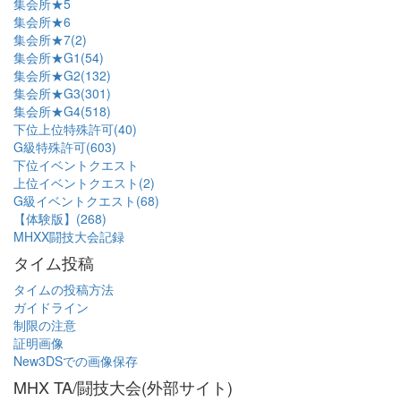
集会所★5
集会所★6
集会所★7(2)
集会所★G1(54)
集会所★G2(132)
集会所★G3(301)
集会所★G4(518)
下位上位特殊許可(40)
G級特殊許可(603)
下位イベントクエスト
上位イベントクエスト(2)
G級イベントクエスト(68)
【体験版】(268)
MHXX闘技大会記録
タイム投稿
タイムの投稿方法
ガイドライン
制限の注意
証明画像
New3DSでの画像保存
MHX TA/闘技大会(外部サイト)