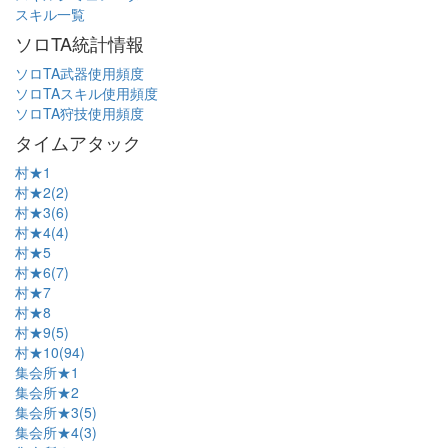
スキル一覧
ソロTA統計情報
ソロTA武器使用頻度
ソロTAスキル使用頻度
ソロTA狩技使用頻度
タイムアタック
村★1
村★2(2)
村★3(6)
村★4(4)
村★5
村★6(7)
村★7
村★8
村★9(5)
村★10(94)
集会所★1
集会所★2
集会所★3(5)
集会所★4(3)