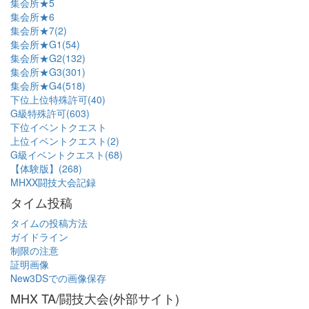
集会所★5
集会所★6
集会所★7(2)
集会所★G1(54)
集会所★G2(132)
集会所★G3(301)
集会所★G4(518)
下位上位特殊許可(40)
G級特殊許可(603)
下位イベントクエスト
上位イベントクエスト(2)
G級イベントクエスト(68)
【体験版】(268)
MHXX闘技大会記録
タイム投稿
タイムの投稿方法
ガイドライン
制限の注意
証明画像
New3DSでの画像保存
MHX TA/闘技大会(外部サイト)