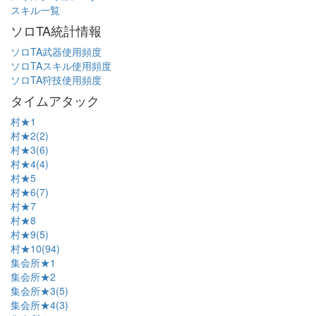
スキル一覧
ソロTA統計情報
ソロTA武器使用頻度
ソロTAスキル使用頻度
ソロTA狩技使用頻度
タイムアタック
村★1
村★2(2)
村★3(6)
村★4(4)
村★5
村★6(7)
村★7
村★8
村★9(5)
村★10(94)
集会所★1
集会所★2
集会所★3(5)
集会所★4(3)