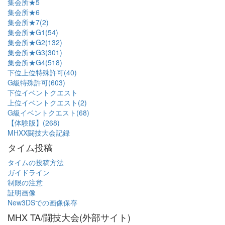
集会所★5
集会所★6
集会所★7(2)
集会所★G1(54)
集会所★G2(132)
集会所★G3(301)
集会所★G4(518)
下位上位特殊許可(40)
G級特殊許可(603)
下位イベントクエスト
上位イベントクエスト(2)
G級イベントクエスト(68)
【体験版】(268)
MHXX闘技大会記録
タイム投稿
タイムの投稿方法
ガイドライン
制限の注意
証明画像
New3DSでの画像保存
MHX TA/闘技大会(外部サイト)