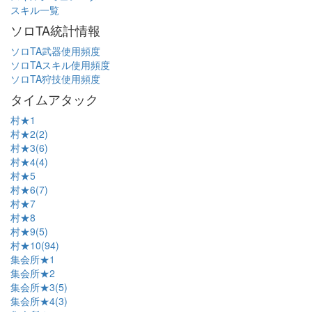
スキル一覧
ソロTA統計情報
ソロTA武器使用頻度
ソロTAスキル使用頻度
ソロTA狩技使用頻度
タイムアタック
村★1
村★2(2)
村★3(6)
村★4(4)
村★5
村★6(7)
村★7
村★8
村★9(5)
村★10(94)
集会所★1
集会所★2
集会所★3(5)
集会所★4(3)