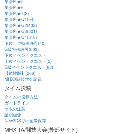
集会所★5
集会所★6
集会所★7(2)
集会所★G1(54)
集会所★G2(132)
集会所★G3(301)
集会所★G4(518)
下位上位特殊許可(40)
G級特殊許可(603)
下位イベントクエスト
上位イベントクエスト(2)
G級イベントクエスト(68)
【体験版】(268)
MHXX闘技大会記録
タイム投稿
タイムの投稿方法
ガイドライン
制限の注意
証明画像
New3DSでの画像保存
MHX TA/闘技大会(外部サイト)