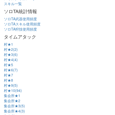
スキル一覧
ソロTA統計情報
ソロTA武器使用頻度
ソロTAスキル使用頻度
ソロTA狩技使用頻度
タイムアタック
村★1
村★2(2)
村★3(6)
村★4(4)
村★5
村★6(7)
村★7
村★8
村★9(5)
村★10(94)
集会所★1
集会所★2
集会所★3(5)
集会所★4(3)