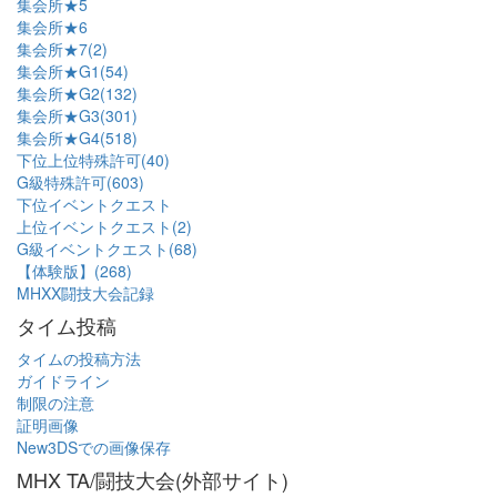
集会所★5
集会所★6
集会所★7(2)
集会所★G1(54)
集会所★G2(132)
集会所★G3(301)
集会所★G4(518)
下位上位特殊許可(40)
G級特殊許可(603)
下位イベントクエスト
上位イベントクエスト(2)
G級イベントクエスト(68)
【体験版】(268)
MHXX闘技大会記録
タイム投稿
タイムの投稿方法
ガイドライン
制限の注意
証明画像
New3DSでの画像保存
MHX TA/闘技大会(外部サイト)