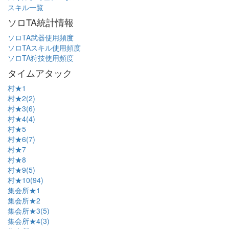
スキル一覧
ソロTA統計情報
ソロTA武器使用頻度
ソロTAスキル使用頻度
ソロTA狩技使用頻度
タイムアタック
村★1
村★2(2)
村★3(6)
村★4(4)
村★5
村★6(7)
村★7
村★8
村★9(5)
村★10(94)
集会所★1
集会所★2
集会所★3(5)
集会所★4(3)