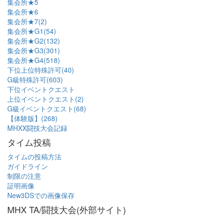
集会所★5
集会所★6
集会所★7(2)
集会所★G1(54)
集会所★G2(132)
集会所★G3(301)
集会所★G4(518)
下位上位特殊許可(40)
G級特殊許可(603)
下位イベントクエスト
上位イベントクエスト(2)
G級イベントクエスト(68)
【体験版】(268)
MHXX闘技大会記録
タイム投稿
タイムの投稿方法
ガイドライン
制限の注意
証明画像
New3DSでの画像保存
MHX TA/闘技大会(外部サイト)