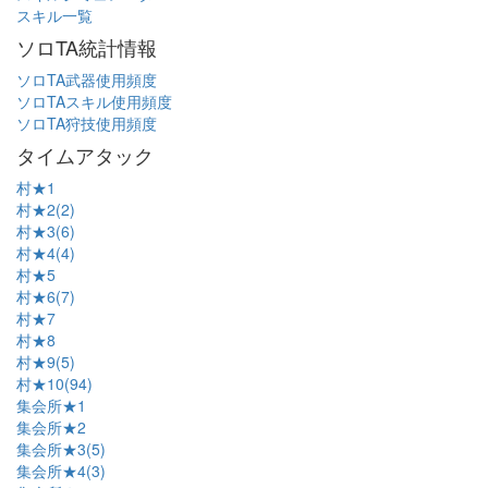
スキル一覧
ソロTA統計情報
ソロTA武器使用頻度
ソロTAスキル使用頻度
ソロTA狩技使用頻度
タイムアタック
村★1
村★2(2)
村★3(6)
村★4(4)
村★5
村★6(7)
村★7
村★8
村★9(5)
村★10(94)
集会所★1
集会所★2
集会所★3(5)
集会所★4(3)