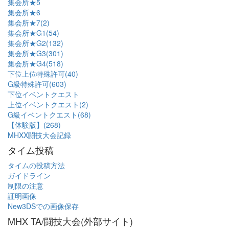
集会所★5
集会所★6
集会所★7(2)
集会所★G1(54)
集会所★G2(132)
集会所★G3(301)
集会所★G4(518)
下位上位特殊許可(40)
G級特殊許可(603)
下位イベントクエスト
上位イベントクエスト(2)
G級イベントクエスト(68)
【体験版】(268)
MHXX闘技大会記録
タイム投稿
タイムの投稿方法
ガイドライン
制限の注意
証明画像
New3DSでの画像保存
MHX TA/闘技大会(外部サイト)