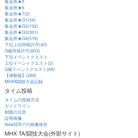
集会所★5
集会所★6
集会所★7(2)
集会所★G1(54)
集会所★G2(132)
集会所★G3(301)
集会所★G4(518)
下位上位特殊許可(40)
G級特殊許可(603)
下位イベントクエスト
上位イベントクエスト(2)
G級イベントクエスト(68)
【体験版】(268)
MHXX闘技大会記録
タイム投稿
タイムの投稿方法
ガイドライン
制限の注意
証明画像
New3DSでの画像保存
MHX TA/闘技大会(外部サイト)