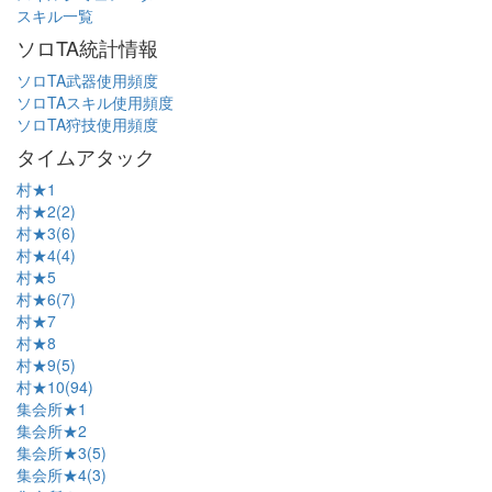
スキル一覧
ソロTA統計情報
ソロTA武器使用頻度
ソロTAスキル使用頻度
ソロTA狩技使用頻度
タイムアタック
村★1
村★2(2)
村★3(6)
村★4(4)
村★5
村★6(7)
村★7
村★8
村★9(5)
村★10(94)
集会所★1
集会所★2
集会所★3(5)
集会所★4(3)