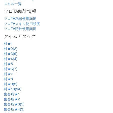
スキル一覧
ソロTA統計情報
ソロTA武器使用頻度
ソロTAスキル使用頻度
ソロTA狩技使用頻度
タイムアタック
村★1
村★2(2)
村★3(6)
村★4(4)
村★5
村★6(7)
村★7
村★8
村★9(5)
村★10(94)
集会所★1
集会所★2
集会所★3(5)
集会所★4(3)