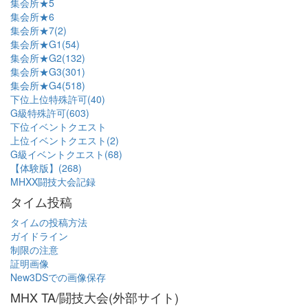
集会所★5
集会所★6
集会所★7(2)
集会所★G1(54)
集会所★G2(132)
集会所★G3(301)
集会所★G4(518)
下位上位特殊許可(40)
G級特殊許可(603)
下位イベントクエスト
上位イベントクエスト(2)
G級イベントクエスト(68)
【体験版】(268)
MHXX闘技大会記録
タイム投稿
タイムの投稿方法
ガイドライン
制限の注意
証明画像
New3DSでの画像保存
MHX TA/闘技大会(外部サイト)