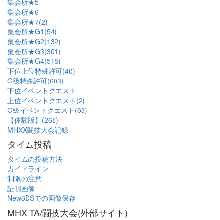
集会所★5
集会所★6
集会所★7(2)
集会所★G1(54)
集会所★G2(132)
集会所★G3(301)
集会所★G4(518)
下位上位特殊許可(40)
G級特殊許可(603)
下位イベントクエスト
上位イベントクエスト(2)
G級イベントクエスト(68)
【体験版】(268)
MHXX闘技大会記録
タイム投稿
タイムの投稿方法
ガイドライン
制限の注意
証明画像
New3DSでの画像保存
MHX TA/闘技大会(外部サイト)