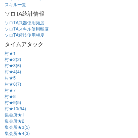
スキル一覧
ソロTA統計情報
ソロTA武器使用頻度
ソロTAスキル使用頻度
ソロTA狩技使用頻度
タイムアタック
村★1
村★2(2)
村★3(6)
村★4(4)
村★5
村★6(7)
村★7
村★8
村★9(5)
村★10(94)
集会所★1
集会所★2
集会所★3(5)
集会所★4(3)