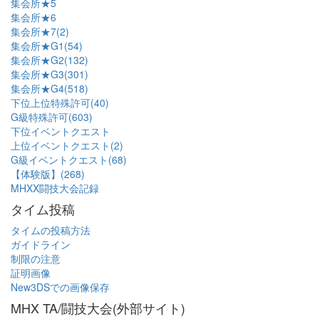
集会所★5
集会所★6
集会所★7(2)
集会所★G1(54)
集会所★G2(132)
集会所★G3(301)
集会所★G4(518)
下位上位特殊許可(40)
G級特殊許可(603)
下位イベントクエスト
上位イベントクエスト(2)
G級イベントクエスト(68)
【体験版】(268)
MHXX闘技大会記録
タイム投稿
タイムの投稿方法
ガイドライン
制限の注意
証明画像
New3DSでの画像保存
MHX TA/闘技大会(外部サイト)