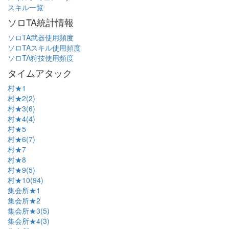
スキル一覧
ソロTA統計情報
ソロTA武器使用頻度
ソロTAスキル使用頻度
ソロTA狩技使用頻度
タイムアタック
村★1
村★2(2)
村★3(6)
村★4(4)
村★5
村★6(7)
村★7
村★8
村★9(5)
村★10(94)
集会所★1
集会所★2
集会所★3(5)
集会所★4(3)