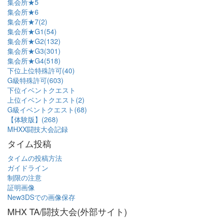
集会所★5
集会所★6
集会所★7(2)
集会所★G1(54)
集会所★G2(132)
集会所★G3(301)
集会所★G4(518)
下位上位特殊許可(40)
G級特殊許可(603)
下位イベントクエスト
上位イベントクエスト(2)
G級イベントクエスト(68)
【体験版】(268)
MHXX闘技大会記録
タイム投稿
タイムの投稿方法
ガイドライン
制限の注意
証明画像
New3DSでの画像保存
MHX TA/闘技大会(外部サイト)