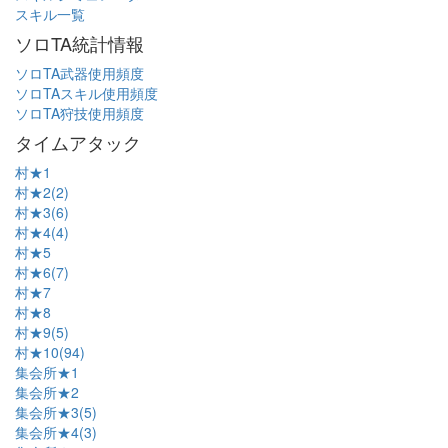
スキル一覧
ソロTA統計情報
ソロTA武器使用頻度
ソロTAスキル使用頻度
ソロTA狩技使用頻度
タイムアタック
村★1
村★2(2)
村★3(6)
村★4(4)
村★5
村★6(7)
村★7
村★8
村★9(5)
村★10(94)
集会所★1
集会所★2
集会所★3(5)
集会所★4(3)