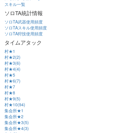
スキル一覧
ソロTA統計情報
ソロTA武器使用頻度
ソロTAスキル使用頻度
ソロTA狩技使用頻度
タイムアタック
村★1
村★2(2)
村★3(6)
村★4(4)
村★5
村★6(7)
村★7
村★8
村★9(5)
村★10(94)
集会所★1
集会所★2
集会所★3(5)
集会所★4(3)