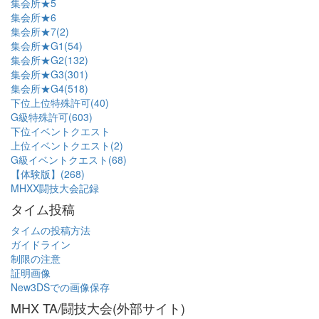
集会所★5
集会所★6
集会所★7(2)
集会所★G1(54)
集会所★G2(132)
集会所★G3(301)
集会所★G4(518)
下位上位特殊許可(40)
G級特殊許可(603)
下位イベントクエスト
上位イベントクエスト(2)
G級イベントクエスト(68)
【体験版】(268)
MHXX闘技大会記録
タイム投稿
タイムの投稿方法
ガイドライン
制限の注意
証明画像
New3DSでの画像保存
MHX TA/闘技大会(外部サイト)