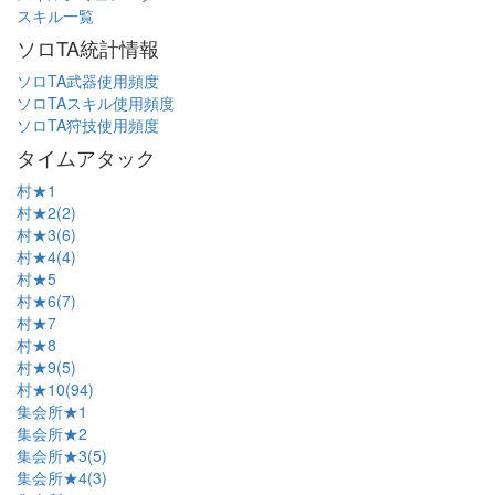
スキル一覧
ソロTA統計情報
ソロTA武器使用頻度
ソロTAスキル使用頻度
ソロTA狩技使用頻度
タイムアタック
村★1
村★2(2)
村★3(6)
村★4(4)
村★5
村★6(7)
村★7
村★8
村★9(5)
村★10(94)
集会所★1
集会所★2
集会所★3(5)
集会所★4(3)