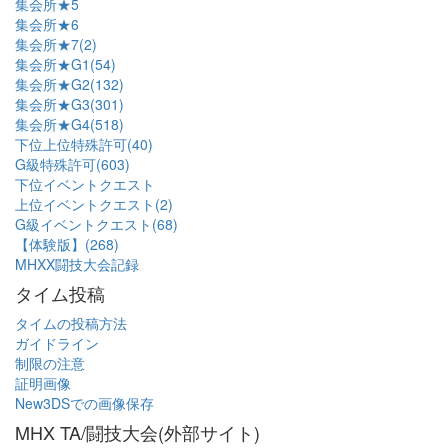
集会所★5
集会所★6
集会所★7(2)
集会所★G1(54)
集会所★G2(132)
集会所★G3(301)
集会所★G4(518)
下位上位特殊許可(40)
G級特殊許可(603)
下位イベントクエスト
上位イベントクエスト(2)
G級イベントクエスト(68)
【体験版】(268)
MHXX闘技大会記録
タイム投稿
タイムの投稿方法
ガイドライン
制限の注意
証明画像
New3DSでの画像保存
MHX TA/闘技大会(外部サイト)