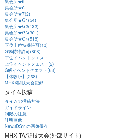
集会所★5
集会所★6
集会所★7(2)
集会所★G1(54)
集会所★G2(132)
集会所★G3(301)
集会所★G4(518)
下位上位特殊許可(40)
G級特殊許可(603)
下位イベントクエスト
上位イベントクエスト(2)
G級イベントクエスト(68)
【体験版】(268)
MHXX闘技大会記録
タイム投稿
タイムの投稿方法
ガイドライン
制限の注意
証明画像
New3DSでの画像保存
MHX TA/闘技大会(外部サイト)