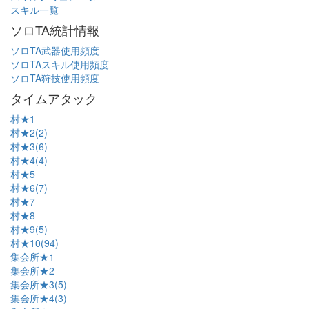
スキル一覧
ソロTA統計情報
ソロTA武器使用頻度
ソロTAスキル使用頻度
ソロTA狩技使用頻度
タイムアタック
村★1
村★2(2)
村★3(6)
村★4(4)
村★5
村★6(7)
村★7
村★8
村★9(5)
村★10(94)
集会所★1
集会所★2
集会所★3(5)
集会所★4(3)